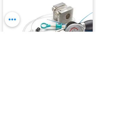
Najrôznejšie príslušenstvo pre lekárske
endoskopy.
K ponuke
CERTIFIKOVANÝ SERVIS
ENDOSKOPOV