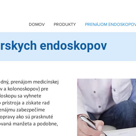
DOMOV
PRODUKTY
PRENÁJOM ENDOSKOPO
árskych endoskopov
dný, prenájom medicínskej
v a kolonoskopov) pre
doskopu sa vyhnete
rístroja a získate rad
renájmu zabezpečíme
 opravy ako sú prasknuté
orovaná manžeta a podobne,