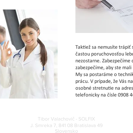
Taktiež sa nemusíte trápiť
častou poruchovosťou lebo
nezostarne. Zabezpečíme d
zabezpečíme, aby ste mali k
My sa postaráme o technik
prácu.
V prípade, že Vás n
osobné stretnutie na adre
telefonicky na
čísle 0908 
Tibor Valachovič - SOLFIX
J. Smreka 7, 841 08 Bratislava 49
Slovensko