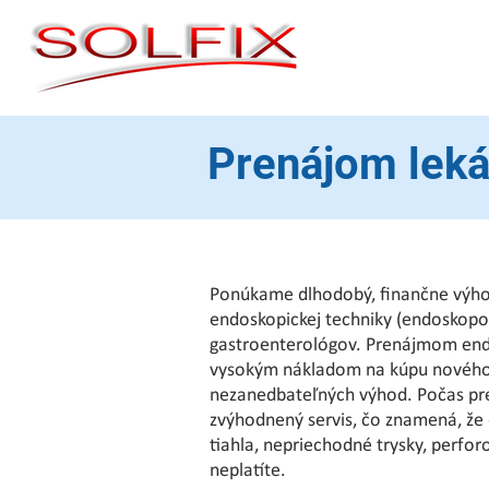
Prenájom lek
Ponúkame dlhodobý, finančne výho
endoskopickej techniky (endoskopo
gastroenterológov. Prenájmom en
vysokým nákladom na kúpu nového p
nezanedbateľných výhod. Počas p
zvýhodnený servis, čo znamená, že
tiahla, nepriechodné trysky, perf
neplatíte.