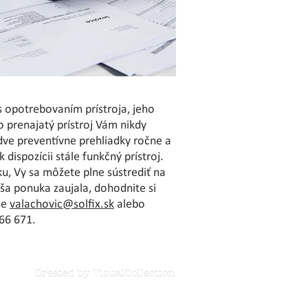
 s opotrebovaním prístroja, jeho
 prenajatý prístroj Vám nikdy
ve preventívne prehliadky ročne a
 dispozícii stále funkčný prístroj.
u, Vy sa môžete plne sústrediť na
aša ponuka zaujala, dohodnite si
se
valachovic@solfix.sk
alebo
466 671.
Created by VisualCollection