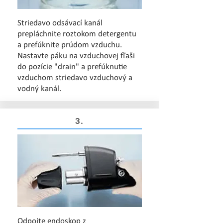
Striedavo odsávací kanál
prepláchnite roztokom detergentu
a prefúknite prúdom vzduchu.
Nastavte páku na vzduchovej fľaši
do pozície "drain" a prefúknutie
vzduchom striedavo vzduchový a
vodný kanál.
3.
Odpojte endoskop z